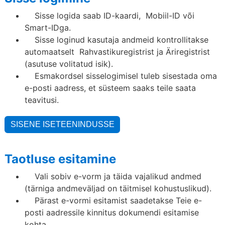
Sisse logida saab ID-kaardi, Mobiil-ID või
Smart-IDga.
Sisse loginud kasutaja andmeid kontrollitakse
automaatselt Rahvastikuregistrist ja Äriregistrist
(asutuse volitatud isik).
Esmakordsel sisselogimisel tuleb sisestada oma
e-posti aadress, et süsteem saaks teile saata
teavitusi.
Taotluse esitamine
Vali sobiv e-vorm ja täida vajalikud andmed
(tärniga andmeväljad on täitmisel kohustuslikud).
Pärast e-vormi esitamist saadetakse Teie e-
posti aadressile kinnitus dokumendi esitamise
kohta.