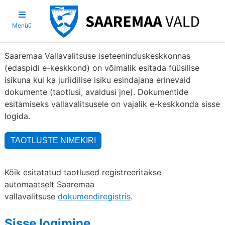
Menüü
Saaremaa Vallavalitsuse iseteeninduskeskkonnas
(edaspidi e-keskkond) on võimalik esitada füüsilise
isikuna kui ka juriidilise isiku esindajana erinevaid
dokumente (taotlusi, avaldusi jne). Dokumentide
esitamiseks vallavalitsusele on vajalik e-keskkonda sisse
logida.
Kõik esitatatud taotlused registreeritakse
automaatselt Saaremaa
vallavalitsuse
dokumendiregistris
.
Sisse logimine